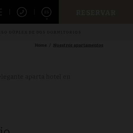
RESERVAR
ES
ISO DÚPLEX DE DOS DORMITORIOS
English
Français
Home
Nuestros apartamentos
legante aparta hotel en
io