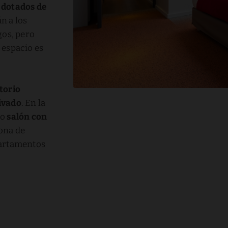
 dotados de
n a los
gos, pero
 espacio es
torio
ivado
. En la
so
salón con
zona de
partamentos