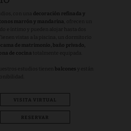
udios, con una
decoración refinada y
 tonos marrón y mandarina
, ofrecen un
do e íntimo y pueden alojar hasta dos
ienen vistas a la piscina, un dormitorio
n
cama de matrimonio, baño privado,
zona de cocina
totalmente equipada.
uestros estudios tienen
balcones
y están
onibilidad.
VISITA VIRTUAL
RESERVAR