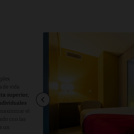
s
plex
 de vida
ta superior,
ndividuales
 maximizar el
ado con las
ea un