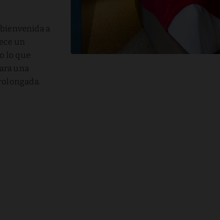
a bienvenida a
rece un
o lo que
para una
rolongada.