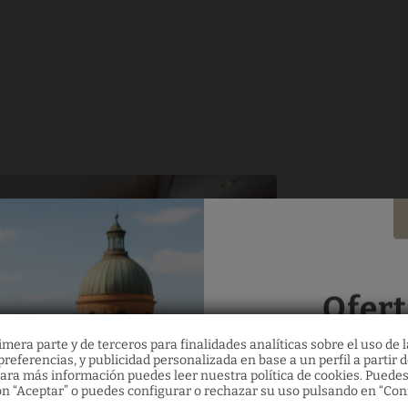
Piso 
Nuestros apa
equipados, sa
Ofert
grupos de am
espacio gener
mera parte y de terceros para finalidades analíticas sobre el uso de l
referencias, y publicidad personalizada en base a un perfil a partir d
calidad. En u
Del 4 de marzo al 31 
ara más información puedes leer nuestra política de cookies. Puedes
selección de aparta
n “Aceptar” o puedes configurar o rechazar su uso pulsando en “Con
un estilo cu