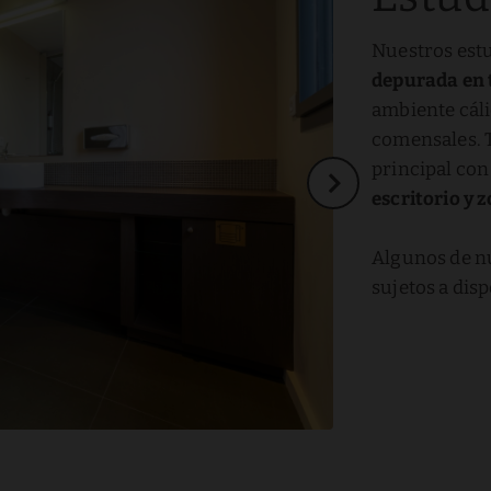
Nuestros est
depurada en
ambiente cáli
comensales. T
principal co
escritorio y 
Algunos de n
sujetos a disp