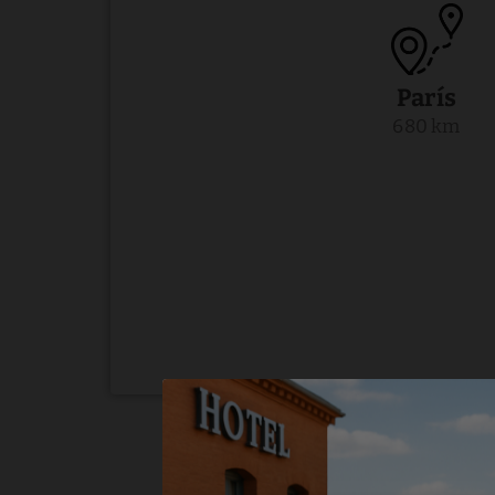
París
680 km