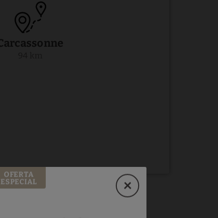
Carcassonne
94 km
OFERTA
ESPECIAL