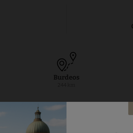
Burdeos
244 km