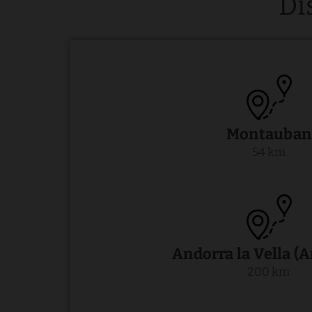
Di
Montauban
54 km
Andorra la Vella (
200 km