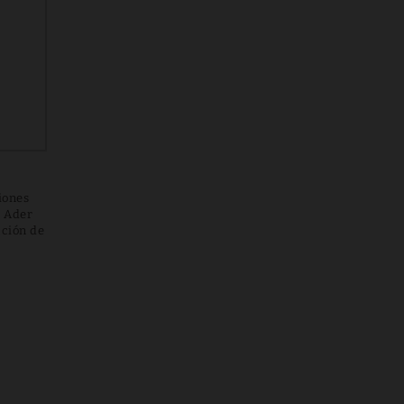
iones
t Ader
ción de