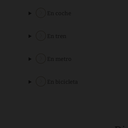
En coche
En tren
En metro
En bicicleta