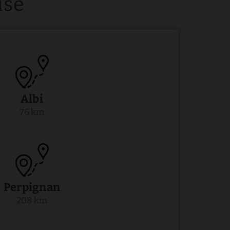
use
Albi
76 km
Perpignan
208 km