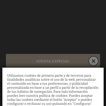
OFERTA ESPECIAL
Utilizamos cookies de primera parte y de terceros para
Oferta especial
finalidades analíticas sobre el uso de la web, personalizar
el contenido en base a tus preferencias, y publicidad
personalizada en base a un perfil a partir de la recopilación
de tus hábitos de navegación. Para más información
Del 4 de marzo al 31 de agosto, ahorra un
puedes leer nuestra política de cookies. Puedes aceptar
10% en una selección de apartamentos
todas las cookies mediante el botón “Aceptar” o puedes
configurar o rechazar su uso pulsando en “Configurar”.
superiores con desayuno incluido. Oferta