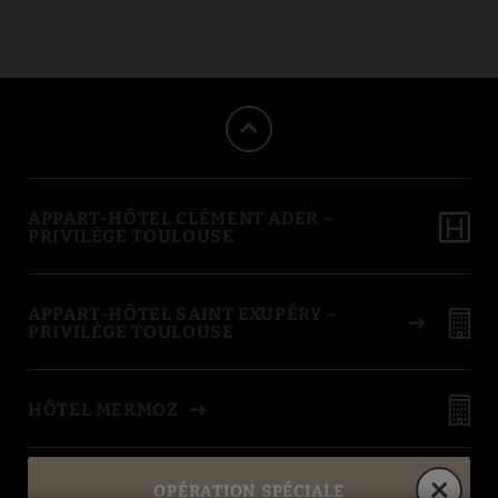
Nous disposons des installations idéales pour vous détendre et reste
APPART-HÔTEL CLÉMENT ADER –
PRIVILÈGE TOULOUSE
APPART-HÔTEL SAINT EXUPÉRY –
PRIVILÈGE TOULOUSE
HÔTEL MERMOZ
BEST IN TRAVEL
OPÉRATION SPÉCIALE