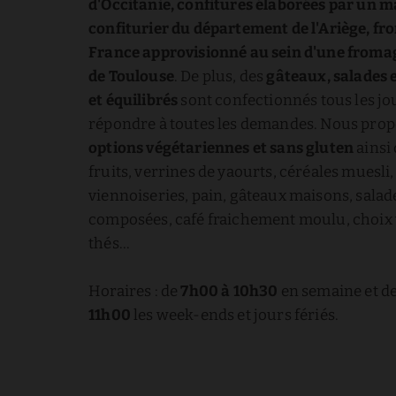
d'Occitanie, confitures élaborées par un m
confiturier du département de l'Ariège, f
France approvisionné au sein d'une fromag
de Toulouse
. De plus, des
gâteaux, salades e
et équilibrés
sont confectionnés tous les jou
répondre à toutes les demandes. Nous pro
options végétariennes et sans gluten
ainsi
fruits, verrines de yaourts, céréales muesli,
viennoiseries, pain, gâteaux maisons, salad
composées, café fraichement moulu, choix 
thés…
Horaires : de
7h00 à 10h30
en semaine et d
11h00
les week-ends et jours fériés.