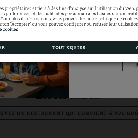
s propriétaires et tiers à des fins d'analyse sur l'utilisation du Web,
os préférences et des publicités personnalisées basées sur un profil i
 Pour plus d'informations, vous pouvez lire notre politique de cookie
Du 4 mars au 31 août, 
outon "Accepter" ou vous pouvez configurer ou refuser leur utilisatio
d'appartements supéri
de cookies
Offre valable sans mi
Consultez nos menus
ER
TOUT REJETER
UVEZ UN RESTAURANT QUI CONVIENT À VOS GOÛ