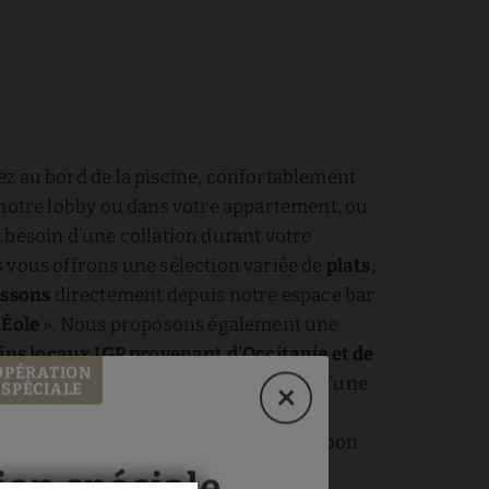
z au bord de la piscine, confortablement
 notre lobby ou dans votre appartement, ou
 besoin d’une collation durant votre
 vous offrons une sélection variée de
plats,
issons
directement depuis notre espace bar
 Éole
». Nous proposons également une
ins locaux IGP provenant d’Occitanie et de
OPÉRATION
nales
que vous pouvez accompagner d’une
SPÉCIALE
arcuterie locale ou d’une assiette de
çais. Vous n’avez plus qu’à passer un bon
ion spéciale