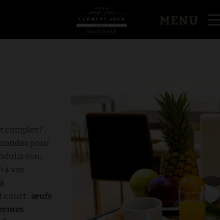
MENU
t complet ?
mmandes pour
oduits sont
 à vos
à
 court :
œufs
fermes