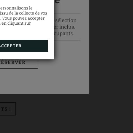
 personnalisons le
ssu de la collecte de vos
s. Vous pouvez accepter
économisez 10% sur une sélection
n en cliquant sur
eurs avec petit-déjeuner inclus.
nimum de nuitée et d'occupants.
ACCEPTER
RÉSERVER
TS !