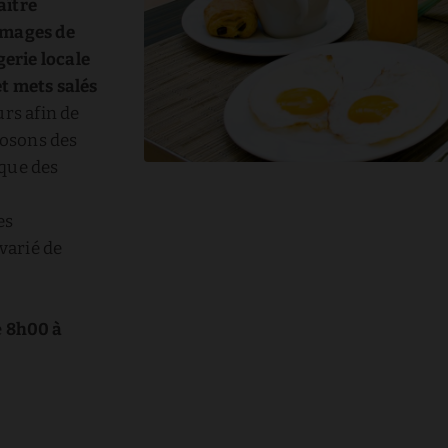
aître
romages de
erie locale
t mets salés
rs afin de
posons des
 que des
es
varié de
e
8h00 à