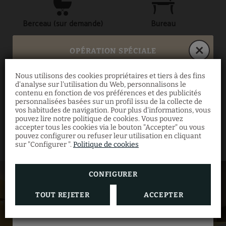
Berceau (sur demande)
Bureau
OPÉRATION SPÉCIALE
Cuisine
Sèche-cheveux
Nous utilisons des cookies propriétaires et tiers à des fins
d'analyse sur l'utilisation du Web, personnalisons le
Opération spéciale
contenu en fonction de vos préférences et des publicités
personnalisées basées sur un profil issu de la collecte de
MONTRER PLUS
vos habitudes de navigation. Pour plus d'informations, vous
pouvez lire notre politique de cookies. Vous pouvez
Du 4 mars au 31 août, économisez 10% sur
Téléphone
Chambre avec vue
accepter tous les cookies via le bouton "Accepter" ou vous
une sélection d'appartements supérieurs
pouvez configurer ou refuser leur utilisation en cliquant
avec petit-déjeuner inclus. Offre valable
sur "Configurer ".
Politique de cookies
sans minimum de nuitée et d'occupants.
CONFIGURER
Connexion Wi-Fi gratuite
Salle de bains privée
TOUT REJETER
ACCEPTER
RÉSERVER