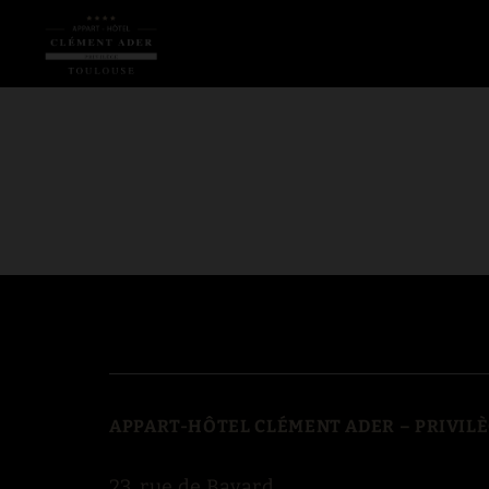
La Cité De L'espace de l´Appart-Hôtel Clément Ader à Toulouse. Site W
APPART-HÔTEL CLÉMENT ADER – PRIVIL
23, rue de Bayard