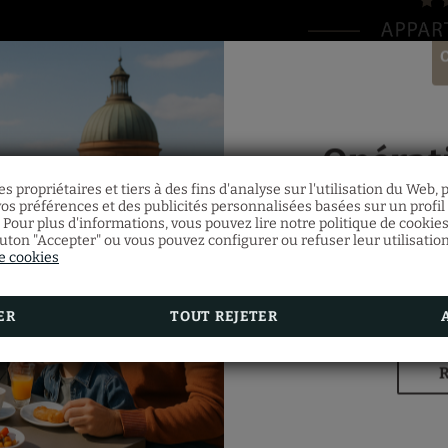
Opérat
s propriétaires et tiers à des fins d'analyse sur l'utilisation du Web,
os préférences et des publicités personnalisées basées sur un profil i
 Pour plus d'informations, vous pouvez lire notre politique de cookie
Du 4 mars au 31 août, 
BEST IN TRAVEL
outon "Accepter" ou vous pouvez configurer ou refuser leur utilisatio
d'appartements supéri
de cookies
Offre valable sans mi
ER
TOUT REJETER