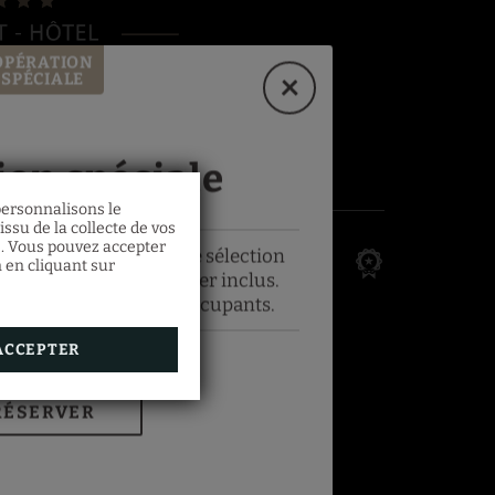
OPÉRATION
SPÉCIALE
ion spéciale
 personnalisons le
ssu de la collecte de vos
s. Vous pouvez accepter
économisez 10% sur une sélection
n en cliquant sur
eurs avec petit-déjeuner inclus.
nimum de nuitée et d'occupants.
ACCEPTER
RÉSERVER