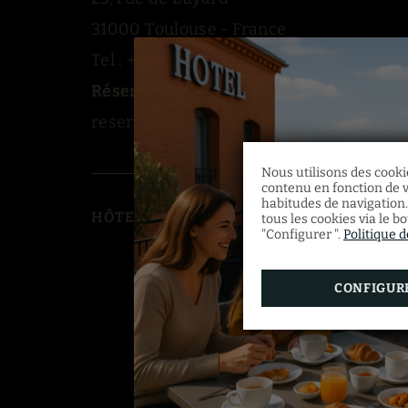
31000 Toulouse - France
Tel : +33 (0)5 62 73 28 28
Réservations :
reservationca@privilegetoulouse.com
Nous utilisons des cookie
contenu en fonction de v
habitudes de navigation.
HÔTEL MERMOZ
tous les cookies via le b
"Configurer ".
Politique 
CONFIGUR