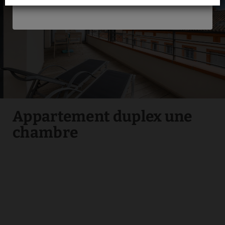
Télévision
Draps et serviettes
Microwave
Plateau de courtoisie
Appartement duplex une
chambre