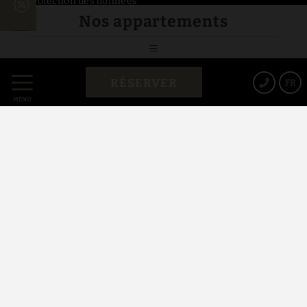
Protection des données
Nos appartements
Politique de cookies
RÉSERVER
FR
Avis Juridique
MENU
Conditions générales de vente
Powered by Keytel
Achat sécurisé