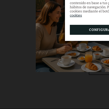
contenido en base a tus p
hábitos de navegación. P
cookies mediante el botó
C
cookies
CONFIGUR
¡ENCUE