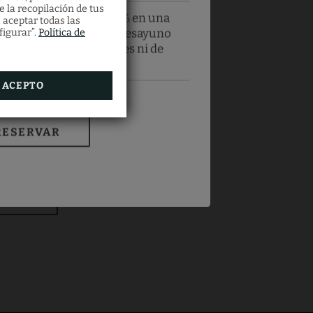
e la recopilación de tus
de agosto, ahorra un 10% en una
 aceptar todas las
mentos superiores con desayuno
figurar”.
Política de
as
ida sin mínimo de noches ni de
ocupantes.
ACEPTO
RESERVAR
GUSTOS!