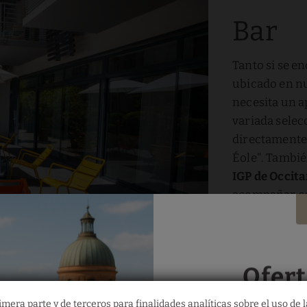
Bar
Tanto si se e
ubicado en nu
necesita un a
variada selec
directamente 
Éole". Tambi
IGP de Occita
acompañar con
de quesos fra
Ofert
mera parte y de terceros para finalidades analíticas sobre el uso de l