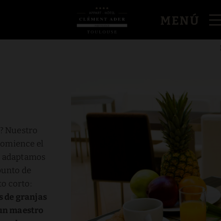
MENÚ
? Nuestro
comience el
os adaptamos
punto de
o corto:
s de granjas
 un maestro