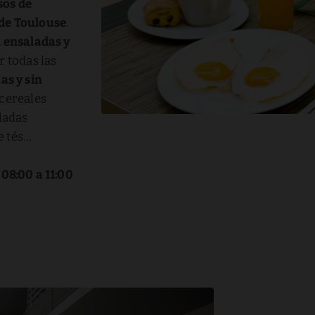
sos de
 de Toulouse
.
, ensaladas y
r todas las
as y sin
 cereales
aladas
tés...
e
08:00 a 11:00