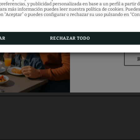
referencias, y publicidad personalizada en base a un perfil a partir d
Del 4 de marzo al 31 
ara más información puedes leer nuestra política de cookies. Puedes
selección de aparta
n “Aceptar” o puedes configurar o rechazar su uso pulsando en “Con
onsulta nuestras cart
incluido. Oferta vál
AR
RECHAZAR TODO
NTRE UN RESTAURANTE QUE SE ADAPTE A SUS 