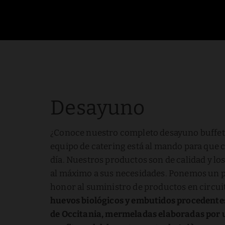
Desayuno Buffet y Bar en Toulouse | Privilège Clément Ader
Desayuno
¿Conoce nuestro completo desayuno buffet
equipo de catering está al mando para que 
día. Nuestros productos son de calidad y l
al máximo a sus necesidades. Ponemos un 
honor al suministro de productos en circuit
huevos biológicos y embutidos procedente
de Occitania, mermeladas elaboradas por