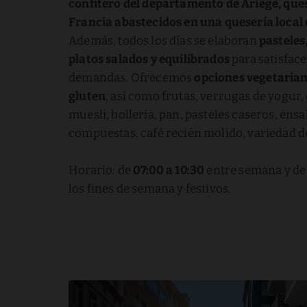
confitero del departamento de Ariège, que
Francia abastecidos en una quesería local
Además, todos los días se elaboran
pasteles
platos salados y equilibrados
para satisface
demandas. Ofrecemos
opciones vegetarian
gluten
, así como frutas, verrugas de yogur,
muesli, bollería, pan, pasteles caseros, ens
compuestas, café recién molido, variedad de 
Horario: de
07:00 a 10:30
entre semana y d
los fines de semana y festivos.