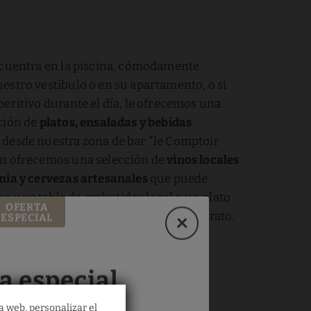
ncuentra en la piscina, cómodamente
estro vestíbulo o en su apartamento, o si
peritivo durante el día, le ofrecemos una
ción de
platos, ensaladas y bebidas
desde nuestra zona de bar "le Comptoir
én ofrecemos una selección de
vinos locales
nia y cervezas artesanales
que puede
 una tabla de embutidos local o un plato
OFERTA
nceses. Sólo tienes que pasar un buen rato.
ESPECIAL
a especial
a web, personalizar el