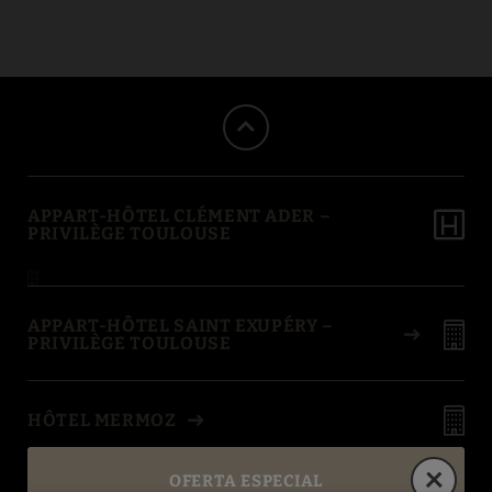
Museo Aeroscopia del Appart-Hôtel Clément Ader Apartamentos en T
APPART-HÔTEL CLÉMENT ADER –
PRIVILÈGE TOULOUSE
APPART-HÔTEL SAINT EXUPÉRY –
PRIVILÈGE TOULOUSE
HÔTEL MERMOZ
OFERTA ESPECIAL