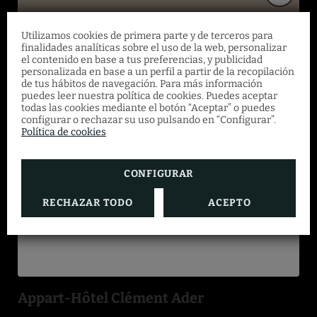
BEST IN TRAVEL
Utilizamos cookies de primera parte y de terceros para
Oferta especial
finalidades analíticas sobre el uso de la web, personalizar
MÉTODOS DE PAGO
el contenido en base a tus preferencias, y publicidad
personalizada en base a un perfil a partir de la recopilación
de tus hábitos de navegación. Para más información
Del 4 de marzo al 31 de agosto, ahorra un
puedes leer nuestra política de cookies. Puedes aceptar
10% en una selección de apartamentos
todas las cookies mediante el botón “Aceptar” o puedes
configurar o rechazar su uso pulsando en “Configurar”.
superiores con desayuno incluido. Oferta
Política de cookies
válida sin mínimo de noches ni de
ocupantes.
CONFIGURAR
RECHAZAR TODO
ACEPTO
RESERVAR
Appart-Hôtel Clément Ader